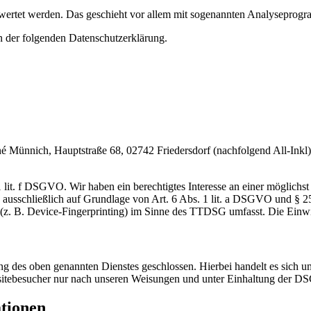
gewertet werden. Das geschieht vor allem mit sogenannten Analyseprog
n der folgenden Datenschutzerklärung.
nnich, Hauptstraße 68, 02742 Friedersdorf (nachfolgend All-Inkl). 
lit. f DSGVO. Wir haben ein berechtigtes Interesse an einer möglichst 
ng ausschließlich auf Grundlage von Art. 6 Abs. 1 lit. a DSGVO und §
(z. B. Device-Fingerprinting) im Sinne des TTDSG umfasst. Die Einwill
 des oben genannten Dienstes geschlossen. Hierbei handelt es sich um
bsitebesucher nur nach unseren Weisungen und unter Einhaltung der D
ationen