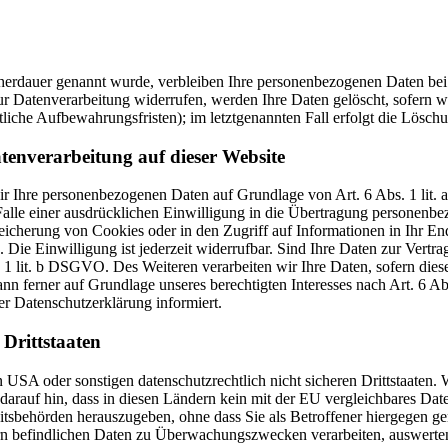
cherdauer genannt wurde, verbleiben Ihre personenbezogenen Daten bei 
r Datenverarbeitung widerrufen, werden Ihre Daten gelöscht, sofern wi
liche Aufbewahrungsfristen); im letztgenannten Fall erfolgt die Löschu
tenverarbeitung auf dieser Website
 wir Ihre personenbezogenen Daten auf Grundlage von Art. 6 Abs. 1 li
lle einer ausdrücklichen Einwilligung in die Übertragung personenbez
icherung von Cookies oder in den Zugriff auf Informationen in Ihr Endge
Die Einwilligung ist jederzeit widerrufbar. Sind Ihre Daten zur Vert
. 1 lit. b DSGVO. Des Weiteren verarbeiten wir Ihre Daten, sofern diese 
 ferner auf Grundlage unseres berechtigten Interesses nach Art. 6 Abs
r Datenschutzerklärung informiert.
Drittstaaten
USA oder sonstigen datenschutzrechtlich nicht sicheren Drittstaaten. 
n darauf hin, dass in diesen Ländern kein mit der EU vergleichbares Da
tsbehörden herauszugeben, ohne dass Sie als Betroffener hiergegen ger
n befindlichen Daten zu Überwachungszwecken verarbeiten, auswerten 