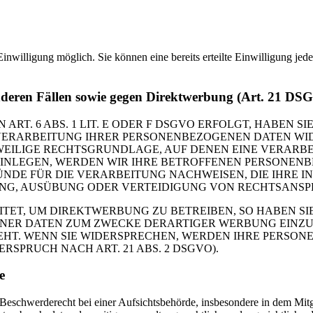
inwilligung möglich. Sie können eine bereits erteilte Einwilligung jed
nderen Fällen sowie gegen Direktwerbung (Art. 21 DS
. 6 ABS. 1 LIT. E ODER F DSGVO ERFOLGT, HABEN SIE
VERARBEITUNG IHRER PERSONENBEZOGENEN DATEN WIDE
EWEILIGE RECHTSGRUNDLAGE, AUF DENEN EINE VERARBE
NLEGEN, WERDEN WIR IHRE BETROFFENEN PERSONENBE
DE FÜR DIE VERARBEITUNG NACHWEISEN, DIE IHRE IN
G, AUSÜBUNG ODER VERTEIDIGUNG VON RECHTSANSPRÜC
T, UM DIREKTWERBUNG ZU BETREIBEN, SO HABEN SIE
ER DATEN ZUM ZWECKE DERARTIGER WERBUNG EINZULEG
EHT. WENN SIE WIDERSPRECHEN, WERDEN IHRE PERSO
PRUCH NACH ART. 21 ABS. 2 DSGVO).
e
schwerderecht bei einer Aufsichtsbehörde, insbesondere in dem Mitgli