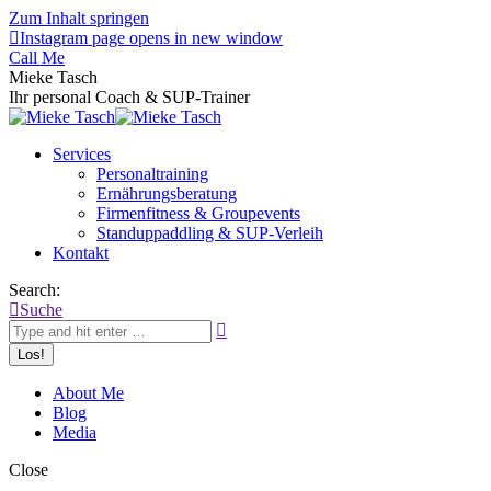
Zum Inhalt springen
Instagram page opens in new window
Call Me
Mieke Tasch
Ihr personal Coach & SUP-Trainer
Services
Personaltraining
Ernährungsberatung
Firmenfitness & Groupevents
Standuppaddling & SUP-Verleih
Kontakt
Search:
Suche
About Me
Blog
Media
Close